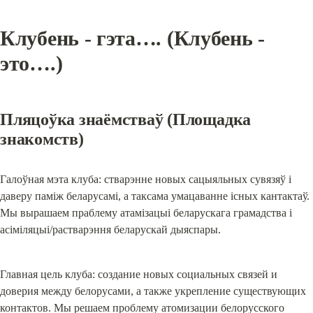
Клубень - гэта…. (Клубень - 
это….)
Пляцоўка знаёмстваў (Площадка 
знакомств)
Галоўная мэта клуба: стварэнне новых сацыяльных сувязяў і 
даверу паміж беларусамі, а таксама умацаванне існых кантактаў. 
Мы вырашаем праблему атамізацыі беларускага грамадства і 
асіміляцыі/растварэння беларускай дыяспары.
Главная цель клуба: создание новых социальных связей и 
доверия между белорусами, а также укрепление существующих 
контактов. Мы решаем проблему атомизации белорусского 