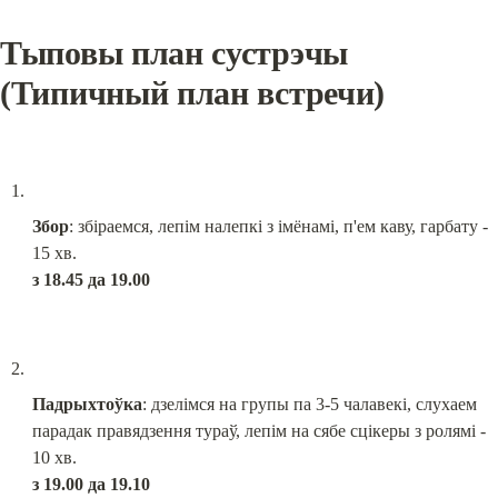
Тыповы план сустрэчы 
(Типичный план встречи)
Збор
: збіраемся, лепім налепкі з імёнамі, п'ем каву, гарбату - 
з 18.45 да 19.00
Падрыхтоўка
: дзелімся на групы па 3-5 чалавекі, слухаем 
парадак правядзення тураў, лепім на сябе сцікеры з ролямі - 
з 19.00 да 19.10