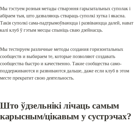
Мы тэстуем розныя метады стварэння гарызатальных суполак і 
абіраем тыя, што дазваляюць ствараць суполкі хутка і якасна. 
Такія суполкі сама-падтрымоўваюцца і развіваюцца далей, нават 
калі клуб ў гэтым месцы спыніць сваю дзейнасць.
Мы тестируем различные методы создания горизонтальных 
сообществ и выбираем те, которые позволяют создавать 
сообщества быстро и качественно. Такие сообщества само-
поддерживаются и развиваются дальше, даже если клуб в этом 
месте прекратит свою деятельность.
Што ўдзельнікі лічаць самым 
карысным/цікавым у сустрэчах?