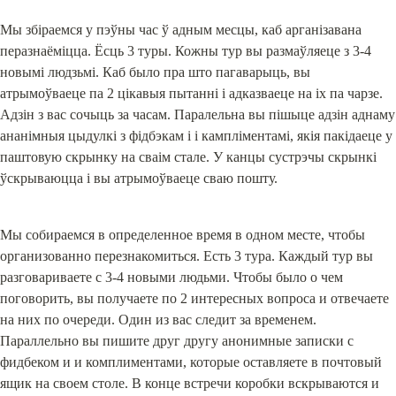
Мы збіраемся у пэўны час ў адным месцы, каб арганізавана 
перазнаёміцца. Ёсць 3 туры. Кожны тур вы размаўляеце з 3-4 
новымі людзьмі. Каб было пра што пагаварыць, вы 
атрымоўваеце па 2 цікавыя пытанні і адказваеце на іх па чарзе. 
Адзін з вас сочыць за часам. Паралельна вы пішыце адзін аднаму 
ананімныя цыдулкі з фідбэкам і і кампліментамі, якія пакідаеце у 
паштовую скрынку на сваім стале. У канцы сустрэчы скрынкі 
ўскрываюцца і вы атрымоўваеце сваю пошту.
Мы собираемся в определенное время в одном месте, чтобы 
организованно перезнакомиться. Есть 3 тура. Каждый тур вы 
разговариваете с 3-4 новыми людьми. Чтобы было о чем 
поговорить, вы получаете по 2 интересных вопроса и отвечаете 
на них по очереди. Один из вас следит за временем. 
Параллельно вы пишите друг другу анонимные записки с 
фидбеком и и комплиментами, которые оставляете в почтовый 
ящик на своем столе. В конце встречи коробки вскрываются и 