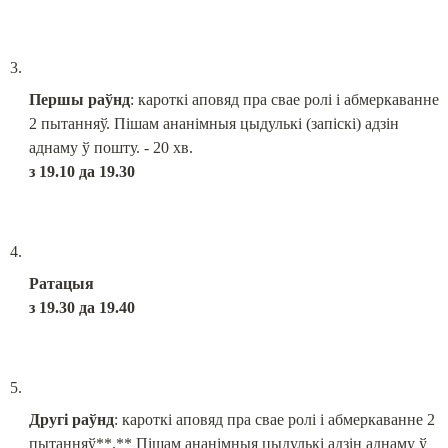
Першы раўнд
: кароткі аповяд пра свае ролі і абмеркаванне 
2 пытанняў. Пішам ананімныя цыдулькі (запіскі) адзін 
з 19.10 да 19.30
Ратацыя

з 19.30 да 19.40
Другi раўнд
: кароткі аповяд пра свае ролі і абмеркаванне 2 
пытанняў**.** Пішам ананімныя цыдулькі адзін аднаму ў 