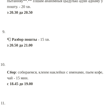
пытанняў**.** Пішам ананімныя цыдулькі адзін аднаму ў 
з 20.30 да 20.50
📮 
Разбор пошты
з 20.50 да 21.00
Сбор
: собираемся, клеим наклейки с именами, пьем кофе, 
с 18.45 до 19.00