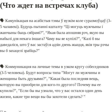
(Что ждет на встречах клуба)
🗣 Камунікацыя на асабістыя тэмы ў вузкім коле суразмоўцаў (3-
5 чалавекі). Будуць пытанні кшталту “Ці могуць мужчыны і 
жанчыны быць сябрамі?”, “Якая была апошняя рэч, якую вы 
набылі для некага іншага? Чаму вы яе купілі?”, “Калі б вы 
даведаліся, што ў вас застаўся адзін дзень жыцця, якія тры рэчы 
вы б захацелі зрабіць?”
🗣 Коммуникация на личные темы в узком кругу собеседников 
(3-5 человека). Будут вопросы типа "Могут ли мужчины и 
женщины быть друзьями?", "Какая была последняя вещь, 
которую вы приобрели для кого-то другого? Почему вы ее 
купили?", "Если бы вы узнали, что у вас остался один день 
жизни, какие три вещи вы бы захотели сделать? ”