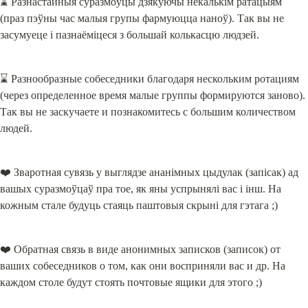
⌛️ Разнастайныя суразмоўцы дзякуючы некалькім ратацыям 
(праз пэўны час малыя групы фармуюцца наноў). Так вы не 
засумуеце і пазнаёміцеся з большай колькасцю людзей.
⌛️ Разнообразные собеседники благодаря нескольким ротациям 
(через определенное время малые группы формируются заново). 
Так вы не заскучаете и познакомитесь с большим количеством 
людей.
❤️ Зваротная сувязь у выглядзе ананімных цыдулак (запісак) ад 
вашых суразмоўцаў пра тое, як яны успрынялі вас і інш. На 
кожным стале будуць стаяць паштовыя скрыні для гэтага ;)
❤️ Обратная связь в виде анонимных записков (записок) от 
ваших собеседников о том, как они восприняли вас и др. На 
каждом столе будут стоять почтовые ящики для этого ;)